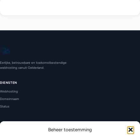
Lionserve Blog
Eerlijke, betrouwbare en toekomstbestendige
webhosting vanuit Gelderland.
DIENSTEN
Webhosting
Domeinnaam
Status
CONTACT
Beheer toestemming
Ondersteuning