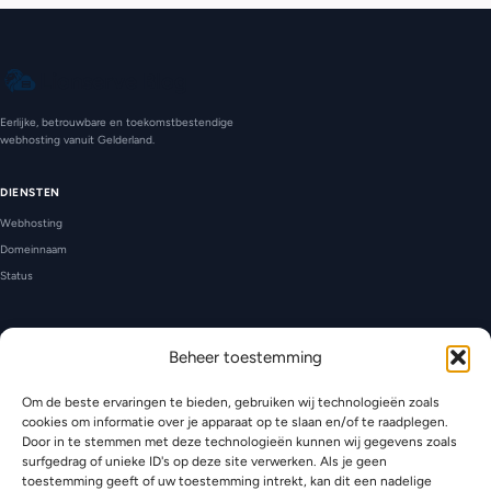
Lionserve Blog
Eerlijke, betrouwbare en toekomstbestendige
webhosting vanuit Gelderland.
DIENSTEN
Webhosting
Domeinnaam
Status
CONTACT
Beheer toestemming
Ondersteuning
Beneden-Leeuwen, Gelderland
Om de beste ervaringen te bieden, gebruiken wij technologieën zoals
KVK: 99133679
cookies om informatie over je apparaat op te slaan en/of te raadplegen.
Door in te stemmen met deze technologieën kunnen wij gegevens zoals
surfgedrag of unieke ID's op deze site verwerken. Als je geen
toestemming geeft of uw toestemming intrekt, kan dit een nadelige