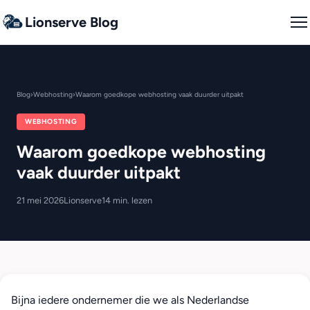
Lionserve Blog
Blog
›
Webhosting
›
Waarom goedkope webhosting vaak duurder uitpakt
WEBHOSTING
Waarom goedkope webhosting
vaak duurder uitpakt
21 mei 2026
Lionserve
14 min. lezen
Bijna iedere ondernemer die we als Nederlandse