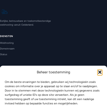
Lionserve Blog
Eerlijke, betrouwbare en toekomstbestendige
webhosting vanuit Gelderland.
DIENSTEN
Webhosting
Domeinnaam
Status
CONTACT
Beheer toestemming
Ondersteuning
Beneden-Leeuwen, Gelderland
Om de beste ervaringen te bieden, gebruiken wij technologieën zoals
KVK: 99133679
cookies om informatie over je apparaat op te slaan en/of te raadplegen.
Door in te stemmen met deze technologieën kunnen wij gegevens zoals
surfgedrag of unieke ID's op deze site verwerken. Als je geen
toestemming geeft of uw toestemming intrekt, kan dit een nadelige
invloed hebben op bepaalde functies en mogelijkheden.