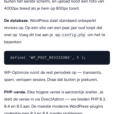
buiten het eerste scherm, en upload nooit een foto van
4000px breed als je hem op 800px toont.
De database.
WordPress slaat standaard onbeperkt
revisies op. Op een site van een paar jaar oud loopt dat
snel op. Voeg dit toe aan je
om het te
wp-config.php
beperken:
define( 'WP_POST_REVISIONS', 5 );
WP-Optimize ruimt de rest periodiek op — transients,
spam, verlopen sessies. Draai dat buiten je piekuren.
PHP-versie.
Elke hogere versie is aanzienlijk sneller. Je
stelt de versie in via DirectAdmin — we bieden PHP 8.3,
8.4 en 8.5 aan. De meeste moderne WordPress-plugins
ondersteunen 8.3 en 8.4 zonder problemen.