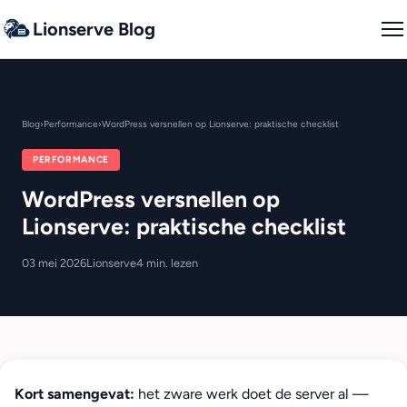
Lionserve Blog
Blog
›
Performance
›
WordPress versnellen op Lionserve: praktische checklist
PERFORMANCE
WordPress versnellen op
Lionserve: praktische checklist
03 mei 2026
Lionserve
4 min. lezen
Kort samengevat:
het zware werk doet de server al —