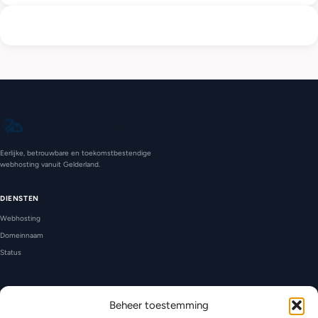
Lionserve Blog
Eerlijke, betrouwbare en toekomstbestendige
webhosting vanuit Gelderland.
DIENSTEN
Webhosting
Domeinnaam
Status
CONTACT
Beheer toestemming
Ondersteuning