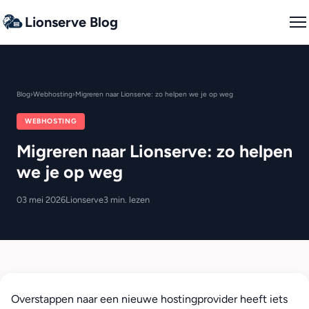
Lionserve Blog
Blog
›
Webhosting
›
Migreren naar Lionserve: zo helpen we je op weg
WEBHOSTING
Migreren naar Lionserve: zo helpen
we je op weg
03 mei 2026
Lionserve
3 min. lezen
Overstappen naar een nieuwe hostingprovider heeft iets