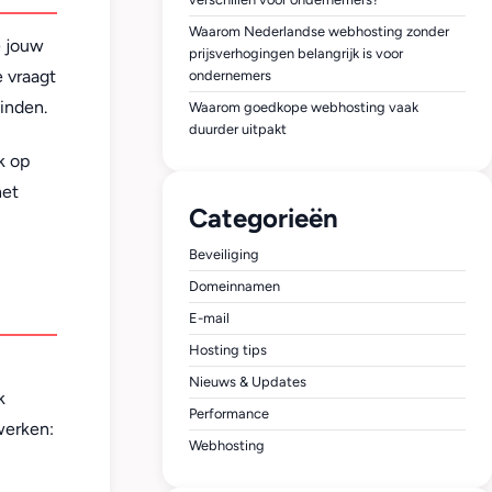
Waarom Nederlandse webhosting zonder
e jouw
prijsverhogingen belangrijk is voor
e vraagt
ondernemers
vinden.
Waarom goedkope webhosting vaak
duurder uitpakt
k op
het
Categorieën
Beveiliging
Domeinnamen
E-mail
Hosting tips
Nieuws & Updates
k
Performance
 werken:
Webhosting