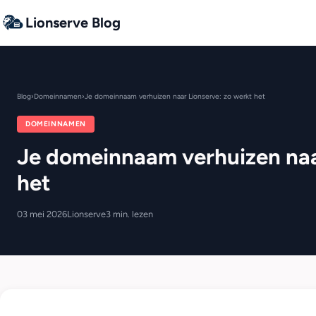
Lionserve Blog
Blog
›
Domeinnamen
›
Je domeinnaam verhuizen naar Lionserve: zo werkt het
DOMEINNAMEN
Je domeinnaam verhuizen naa
het
03 mei 2026
Lionserve
3 min. lezen