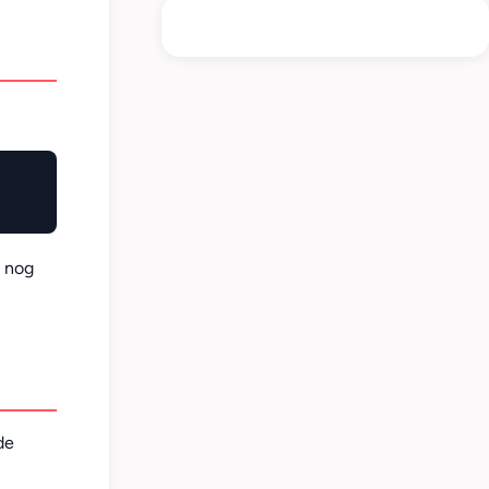
n nog
de