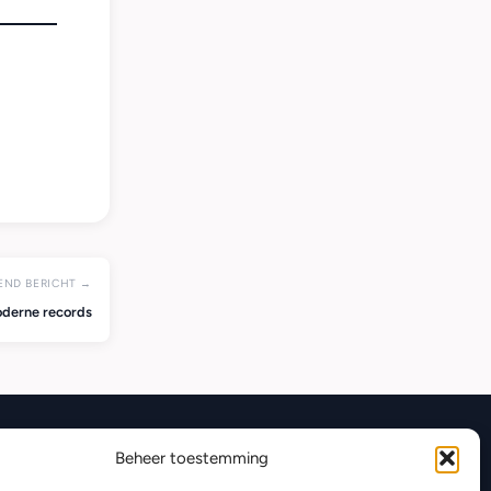
END BERICHT →
oderne records
Beheer toestemming
CONTACT
Ondersteuning