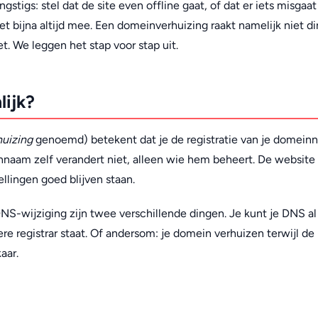
tigs: stel dat de site even offline gaat, of dat er iets misgaa
 het bijna altijd mee. Een domeinverhuizing raakt namelijk niet di
et. We leggen het stap voor stap uit.
lijk?
uizing
genoemd) betekent dat je de registratie van je domein
innaam zelf verandert niet, alleen wie hem beheert. De website
llingen goed blijven staan.
S-wijziging zijn twee verschillende dingen. Je kunt je DNS al
ere registrar staat. Of andersom: je domein verhuizen terwijl d
aar.