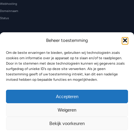
Webhosting
Domeinnaam
Status
CONTACT
Beheer toestemming
Ondersteuning
Beneden-Leeuwen, Gelderland
Om de beste ervaringen te bieden, gebruiken wij technologieën zoals
KVK: 99133679
cookies om informatie over je apparaat op te slaan en/of te raadplegen.
Door in te stemmen met deze technologieën kunnen wij gegevens zoals
surfgedrag of unieke ID's op deze site verwerken. Als je geen
toestemming geeft of uw toestemming intrekt, kan dit een nadelige
invloed hebben op bepaalde functies en mogelijkheden.
© 2026 Lionserve Blog —
Accepteren
Privacybeleid
Weigeren
·
Bekijk voorkeuren